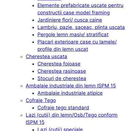
Elemente prefabricate uscate pentru
constructii case model framing
Jardiniere flori/ cusca caine
Lambriu, pazie, saceac, plinta uscata
Pergole lemn masiv/ stratificat
Placari exterioare case cu lamele/
profile din lemn uscat
Cherestea uscata
Cherestea foioase
Cherestea rasinoase
Stocuri de cherestea
Ambalaje industriale din lemn ISPM 15
Ambalaje industriale atipice
Cofraje Tego
Cofraje tego standard
Lazi (cutii) din lemn/Osb/Tego conform
ISPM 15
Lazi (cutii) speciale