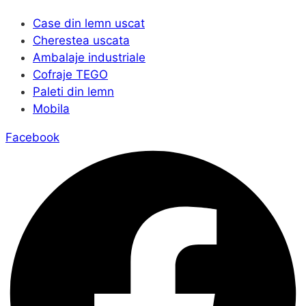
Case din lemn uscat
Cherestea uscata
Ambalaje industriale
Cofraje TEGO
Paleti din lemn
Mobila
Facebook