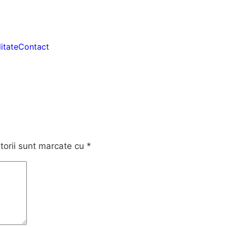
itate
Contact
torii sunt marcate cu
*