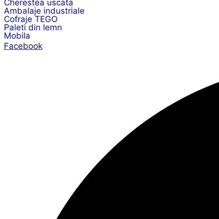
Cherestea uscata
Ambalaje industriale
Cofraje TEGO
Paleti din lemn
Mobila
Facebook