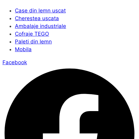
Case din lemn uscat
Cherestea uscata
Ambalaje industriale
Cofraje TEGO
Paleti din lemn
Mobila
Facebook