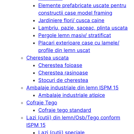
Elemente prefabricate uscate pentru
constructii case model framing
Jardiniere flori/ cusca caine
Lambriu, pazie, saceac, plinta uscata
Pergole lemn masiv/ stratificat
Placari exterioare case cu lamele/
profile din lemn uscat
Cherestea uscata
Cherestea foioase
Cherestea rasinoase
Stocuri de cherestea
Ambalaje industriale din lemn ISPM 15
Ambalaje industriale atipice
Cofraje Tego
Cofraje tego standard
Lazi (cutii) din lemn/Osb/Tego conform
ISPM 15
Lazi (cutii) speciale