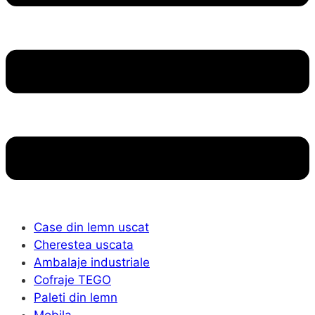
Case din lemn uscat
Cherestea uscata
Ambalaje industriale
Cofraje TEGO
Paleti din lemn
Mobila