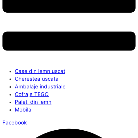
Case din lemn uscat
Cherestea uscata
Ambalaje industriale
Cofraje TEGO
Paleti din lemn
Mobila
Facebook