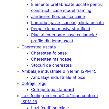
Elemente prefabricate uscate pentru
constructii case model framing
Jardiniere flori/ cusca caine
Lambriu, pazie, saceac, plinta uscata
Pergole lemn masiv/ stratificat
Placari exterioare case cu lamele/
profile din lemn uscat
Cherestea uscata
Cherestea foioase
Cherestea rasinoase
Stocuri de cherestea
Ambalaje industriale din lemn ISPM 15
Ambalaje industriale atipice
Cofraje Tego
Cofraje tego standard
Lazi (cutii) din lemn/Osb/Tego conform
ISPM 15
Lazi (cutii) speciale