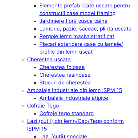
Elemente prefabricate uscate pentru
constructii case model framing
Jardiniere flori/ cusca caine
Lambriu, pazie, saceac, plinta uscata
Pergole lemn masiv/ stratificat
Placari exterioare case cu lamele/
profile din lemn uscat
Cherestea uscata
Cherestea foioase
Cherestea rasinoase
Stocuri de cherestea
Ambalaje industriale din lemn ISPM 15
Ambalaje industriale atipice
Cofraje Tego
Cofraje tego standard
Lazi (cutii) din lemn/Osb/Tego conform
ISPM 15
Lazi (cutii) speciale