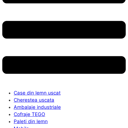
Case din lemn uscat
Cherestea uscata
Ambalaje industriale
Cofraje TEGO
Paleti din lemn