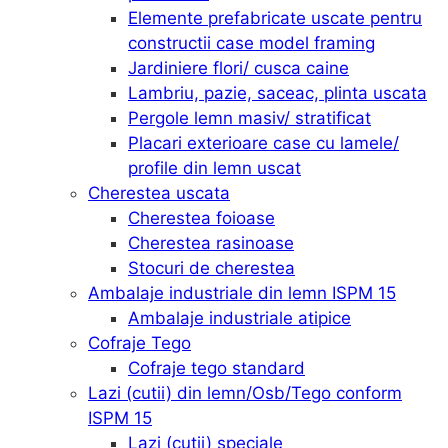
Elemente prefabricate uscate pentru
constructii case model framing
Jardiniere flori/ cusca caine
Lambriu, pazie, saceac, plinta uscata
Pergole lemn masiv/ stratificat
Placari exterioare case cu lamele/
profile din lemn uscat
Cherestea uscata
Cherestea foioase
Cherestea rasinoase
Stocuri de cherestea
Ambalaje industriale din lemn ISPM 15
Ambalaje industriale atipice
Cofraje Tego
Cofraje tego standard
Lazi (cutii) din lemn/Osb/Tego conform
ISPM 15
Lazi (cutii) speciale