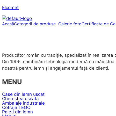
Elcomet
Acasă
Categorii de produse
Galerie foto
Certificate de Cal
Producător român cu tradiție, specializat în realizarea
Din 1996, combinăm tehnologia modernă cu măiestria echi
noastră pentru lemn și angajamentul față de clienți.
MENU
Case din lemn uscat
Cherestea uscata
Ambalaje industriale
Cofraje TEGO
Paleti din lemn