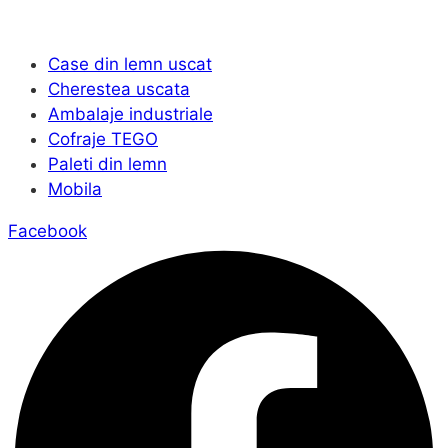
Case din lemn uscat
Cherestea uscata
Ambalaje industriale
Cofraje TEGO
Paleti din lemn
Mobila
Facebook