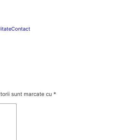
itate
Contact
torii sunt marcate cu
*