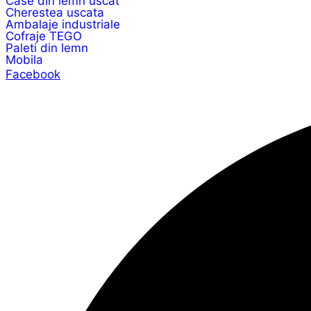
Case din lemn uscat
Cherestea uscata
Ambalaje industriale
Cofraje TEGO
Paleti din lemn
Mobila
Facebook